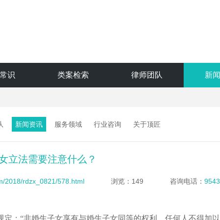
常识
类案检索
律师团队
新
队
新闻资讯
服务领域
行业咨询
关于顶匠
女立法需要注意什么？
om/2018/rdzx_0821/578.html
浏览：149
咨询电话：
9543
规定：
“非婚生子女享有与婚生子女同等的权利，任何人不得加