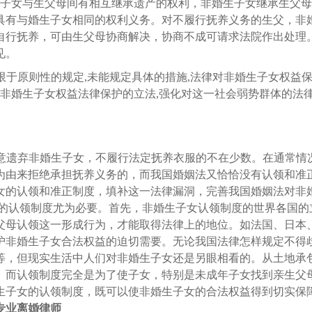
生子女与生父母间有相互继承遗产的权利，非婚生子女继承生父
具有与婚生子女相同的权利义务。对不履行抚养义务的生父，非
自行抚养，可由生父母协商解决，协商不成可请求法院作出处理
见。
限于原则性的规定
,未能规定具体的措施,法律对非婚生子女权益
对非婚生子女权益法律保护的立法,强化对这一社会弱势群体的法
意遗弃非婚生子女，不履行法定抚养衣服的不在少数。在通常情
为由来拒绝承担抚养义务的，而我国婚姻法又恰恰没有认领和准
女的认领和准正制度，填补这一法律漏洞，完善我国婚姻法对非
女的认领制度尤为必要。首先，非婚生子女认领制度的世界各国的
父母认领这一形成行为，才能取得法律上的地位。如法国、日本
护非婚生子女合法权益的迫切需要。无论我国法律怎样规定不得
等，但现实生活中人们对非婚生子女还是另眼相看的。从土地承
。而认领制度完全是为了使子女，特别是未成年子女找到亲生父
生子女的认领制度，既可以使非婚生子女的合法权益得到切实保
专业离婚律师