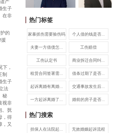
母遗产
婚生子
。在非
热门标签
保护的
家暴抓伤需要验伤吗
个人借的钱是否...
律援
夫妻一方借债怎...
工伤赔偿
工伤认定书
商业拆迁合同纠...
况下，
租赁合同签署需...
借条过期了是否...
正制
婚生子
起诉离婚有离婚...
交通事故发生后...
立法
、秘
一方起诉离婚了...
婚前的房子是否...
歧视非
包、抚
热门搜索
母，得
障，又
担保人在法院起...
无效婚姻起诉流程