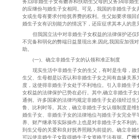
务;⑶非婚生子女有赡养和扶助生父母的义务;⑷非婚
的应继份与婚生子女相同。可见，我国的非婚生子女
女或生母有要求付给抚养费的权利。生父如要求领回
婚生子女有识别能力的情况下，还应征求其本人的意
但我国立法中对非婚生子女权益的法律保护还仅
不完备和弱化的弊端日益显现出来.因此,我国应加强
助。
(一)、确立非婚生子女的认领和准正制度
现实生活中非婚生子女的生父，有时是生母，故
生父、生母都是以否认和非婚生子女之间有血缘关系
度，这使得非婚生子女处于不利地位。引入非婚生子
女权益的法律保护已势在必行。其中
,确立非婚生子
通例。许多国家的法律均规定非婚生子女必须经过生
鲁、比利时等。其次，确立非婚生子女认领制度是维
婚生子女、非婚生子女的法律地位与婚生子女完全平
养、财产继承等实际操作上也是对非婚生子女不利的
到生父母的关爱和良好抚养照顾为前提的。确立非婚
可以使非婚生子女取得婚生子女资格于法有据。
广州