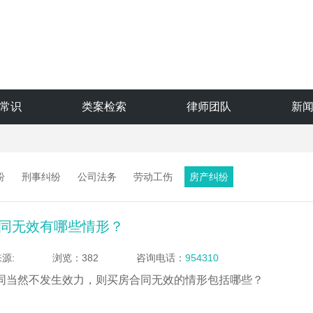
常识
类案检索
律师团队
新
纷
刑事纠纷
公司法务
劳动工伤
房产纠纷
同无效有哪些情形？
源:
浏览：382
咨询电话：
954310
同当然不发生效力，则买房合同无效的情形包括哪些？