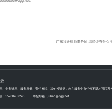
outaodao@dgg.net。
广东顶匠律师事务所,结婚证有什么
建议
度、业务进度、服务质量、责任推脱、其他投诉类，您在服务中有任何不满均可联系
：15708452246 举报邮箱：jubao@dgg.net