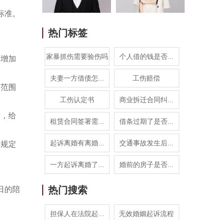
标准。
热门标签
家暴抓伤需要验伤吗
个人借的钱是否...
，增加
夫妻一方借债怎...
工伤赔偿
用范围
工伤认定书
商业拆迁合同纠...
时，给
租赁合同签署需...
借条过期了是否...
起诉离婚有离婚...
交通事故发生后...
关规定
一方起诉离婚了...
婚前的房子是否...
热门搜索
日的陪
担保人在法院起...
无效婚姻起诉流程