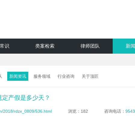
常识
类案检索
律师团队
新
队
新闻资讯
服务领域
行业咨询
关于顶匠
规定产假是多少天？
om/2018/rdzx_0809/536.html
浏览：182
咨询电话：
9543