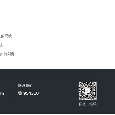
法的现状
力
如何划责?
联系我们
954310
投诉！
官微二维码