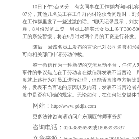
10日下午3点59分，有女同事在工作群内询问礼
07分，其他几名员工在工作群内讨论伙食问题时，刘
在工作群里发了一些过激的话。”聊天记录显示，刘女
释，8月份发的工资，男员工确实比女员工多了300-
工的系统暂缓，将在9月时对两个月的工资进行补发。
随后，因该名员工发布的言论已对公司名誉和形
可向相关部门申请劳动仲裁。
鉴于微信作为一种新型的交流互动平台，任何人
事件的争议焦点在于劳动者在微信群发表不当言论，
度就上述行为对员工进行处理，但能否直接单方解除
外，发表不当言论的原因以及内容，发表不当言论者
度中是否有明确的规定。无论如何，在任何社交媒体
网站：
http://www.gddjls.com
更多法律咨询请访问广东顶匠律师事务所
咨询电话：
020-38856589或18988939837
文章来源：
http://www.gddjls.com/2018/rdzx_102