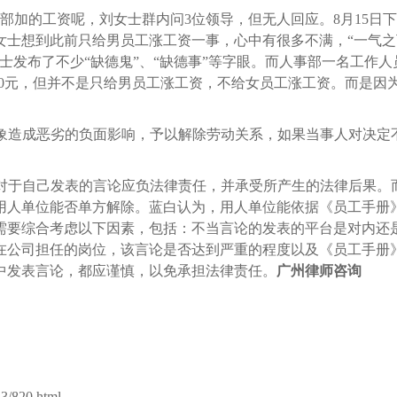
宾部加的工资呢，刘女士群内
问
3位领导，但无人回应。8月15日下
女士想到此前只给男员工涨工资一事，心中有很多不满，“一气之
士发布了不少“缺德鬼”、“缺德事”等字眼。而人事部一名工作人
500元，但并不是只给男员工涨工资，不给女员工涨工资。而是因
象造成恶劣的负面影响，予以解除劳动关系，如果当事人对决定
对于自己发表的言论应负法律责任，并承受所产生的法律后果。
用人单位能否单方解除。蓝白认为，用人单位能依据《员工手册
需要综合考虑以下因素，包括：不当言论的发表的平台是对内还
在公司担任的岗位，该言论是否达到严重的程度以及《员工手册
中发表言论，都应谨慎，以免承担法律责任。
广州律师咨询
3/820.html