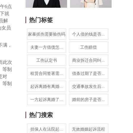
午6点
下就
热门标签
员解
为女员
家暴抓伤需要验伤吗
个人借的钱是否...
不满，
夫妻一方借债怎...
工伤赔偿
工伤认定书
商业拆迁合同纠...
而此次
》等制
租赁合同签署需...
借条过期了是否...
是对
》等制
起诉离婚有离婚...
交通事故发生后...
一方起诉离婚了...
婚前的房子是否...
热门搜索
担保人在法院起...
无效婚姻起诉流程