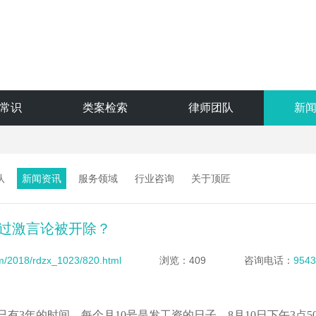
常识
类案检索
律师团队
新
队
新闻资讯
服务领域
行业咨询
关于顶匠
过激言论被开除？
om/2018/rdzx_1023/820.html
浏览：409
咨询电话：
9543
有3年的时间，每个月10号是发工资的日子。8月10日下午3点5